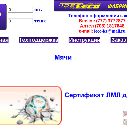
шт.
Телефон оформления зак
тенге
Beeline (777)
3772877
Алтел (708)
1817648
e-mail:
leco-kz@mail.ru