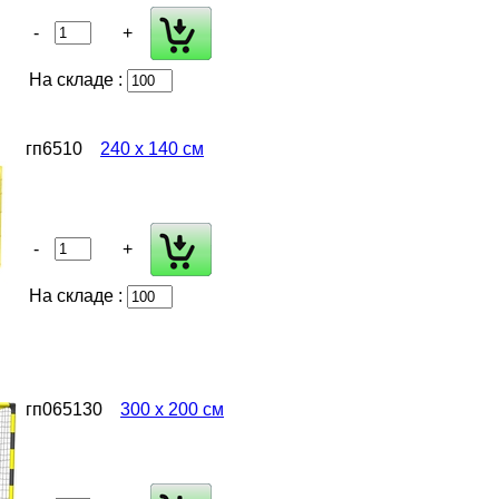
-
+
На складе :
гп6510
240 х 140 см
-
+
На складе :
гп065130
300 х 200 см