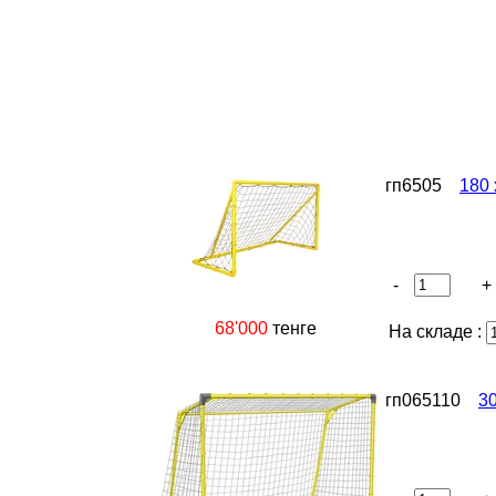
гп6505
180 
-
+
68'000
тенге
На складе :
гп065110
30