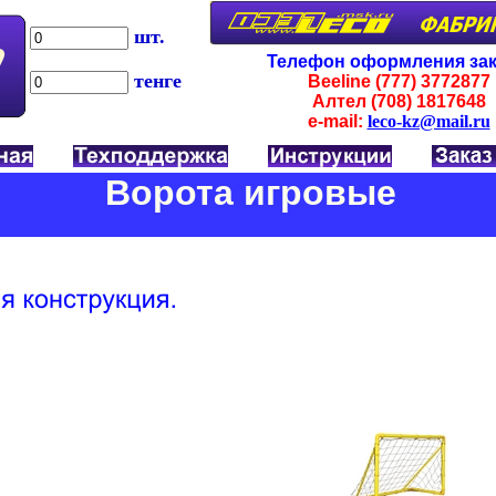
шт.
Телефон оформления зак
тенге
Beeline (777)
3772877
Алтел (708)
1817648
e-mail:
leco-kz@mail.ru
Ворота игровые