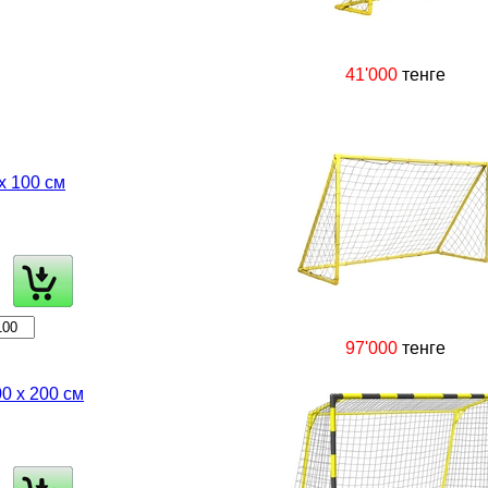
41'000
тенге
х 100 см
97'000
тенге
0 х 200 см