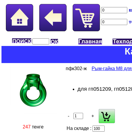
ш
т
К
пфк302-ж
Рым-гайка М8 для
для гп051209, гп0512
-
+
247
тенге
На складе :