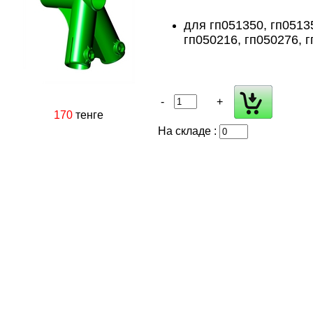
для гп051350, гп0513
гп050216, гп050276, 
-
+
170
тенге
На складе :