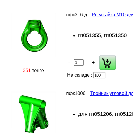
пфк316-д
Рым-гайка М10 для
гп051355, гп051350
-
+
351
тенге
На складе :
пфк1006
Тройник угловой дл
для гп051206, гп05120