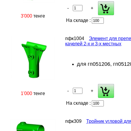
-
+
3'000
тенге
На складе :
пфк1004
Элемент для препе
качелей 2-х и 3-х местных
для гп051206, гп05120
-
+
1'000
тенге
На складе :
пфк309
Тройник угловой дл