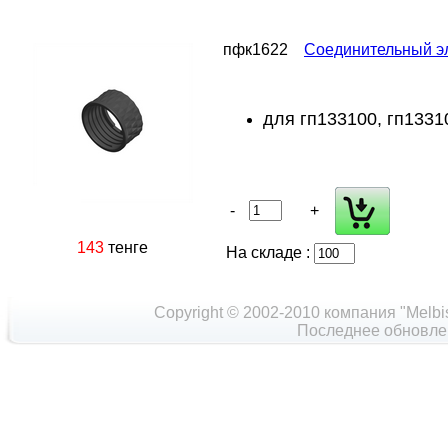
пфк1622
Соединительный э
для гп133100, гп13310
-
+
143
тенге
На складе :
Copyright © 2002-2010 компания "Melbi
Последнее обновлен