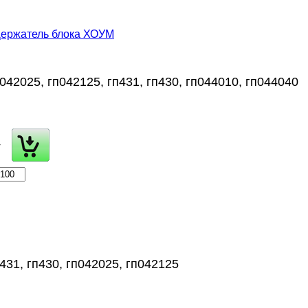
ержатель блока ХОУМ
042025, гп042125, гп431, гп430, гп044010, гп044040
+
431, гп430, гп042025, гп042125