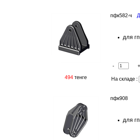
пфк582-ч
Д
для гп
-
494
тенге
На складе :
пфк908
для гп