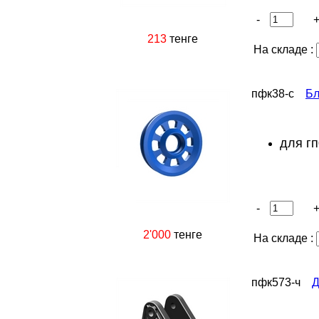
-
213
тенге
На складе :
пфк38-с
Бл
для гп
-
2'000
тенге
На складе :
пфк573-ч
Д