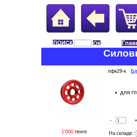
Силов
пфк29-к
Бл
для гп
-
1'000
тенге
На складе :