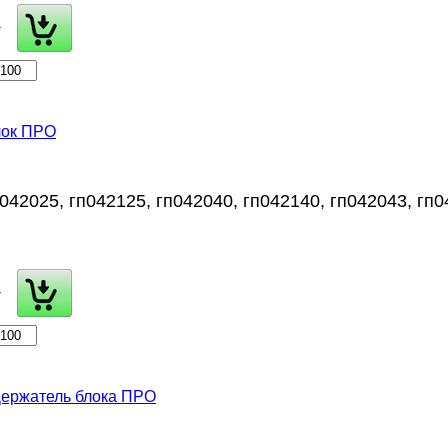
+
ок ПРО
042025, гп042125, гп042040, гп042140, гп042043, гп0
+
ержатель блока ПРО