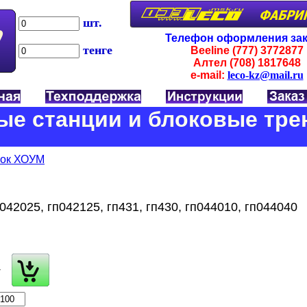
шт.
Телефон оформления зак
тенге
Beeline (777)
3772877
Алтел (708)
1817648
e-mail:
leco-kz@mail.ru
ые станции и блоковые тр
ок ХОУМ
042025, гп042125, гп431, гп430, гп044010, гп044040
+