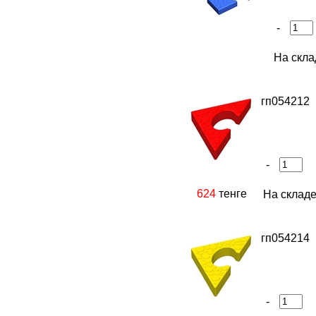
-
На скла
гп054212
-
624
тенге
На складе
гп054214
-