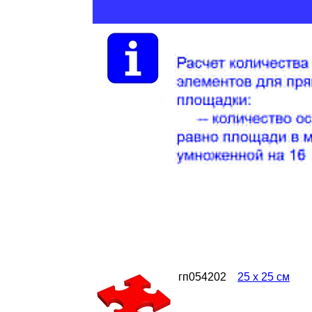
гп054202
25 х 25 см