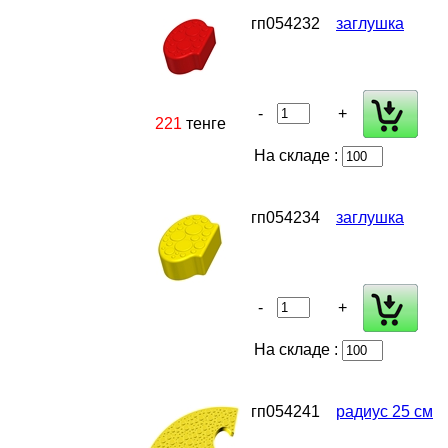
гп054232
заглушка
-
+
221
тенге
На складе :
гп054234
заглушка
-
+
На складе :
гп054241
радиус 25 см