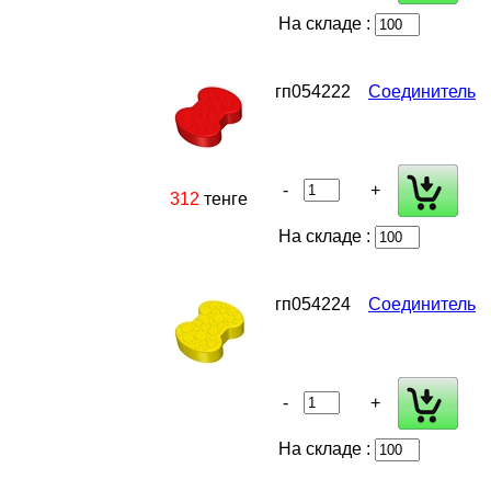
На складе :
гп054222
Соединитель
-
+
312
тенге
На складе :
гп054224
Соединитель
-
+
На складе :