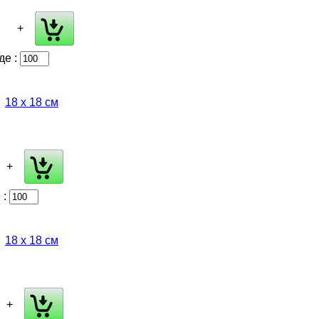
+
де :
18 х 18 см
+
 :
18 х 18 см
+