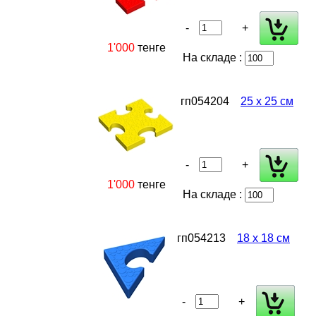
-
+
1'000
тенге
На складе :
гп054204
25 х 25 см
-
+
1'000
тенге
На складе :
гп054213
18 х 18 см
-
+