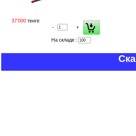
37'000
тенге
-
+
На складе :
Ска