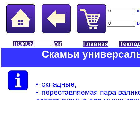
ш
т
Скамьи универсал